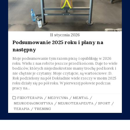
11 stycznia 2026
Podsumowanie 2025 roku i plany na
następny
Moje podsumowanie tym razem piszę i opublikuję w 2026
roku. Wielu z nas robi to jeszcze przed końcem. Daje to wiele
bodźców, których niejednokrotnie mamy trochę pod korek i
nie chętnie je czytamy. Moje czytajcie, są wartościowe :D.
Rok podzielony na pół Dokładnie wiele rzeczy w moim 2025
roku działy się po pół roku. W pierwszej połowie podczas
pracy na...
CATEGORIES
FIZJOTERAPIA
/
MEDYCYNA
/
MENTAL
/
NEURODIAGNOSTYKA
/
NEUROTERAPEUTA
/
SPORT
/
TERAPIA
/
TRENING