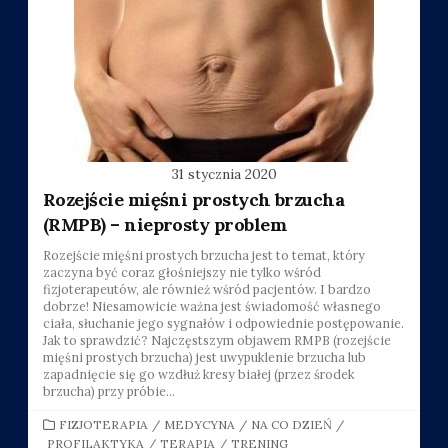
31 stycznia 2020
Rozejście mięśni prostych brzucha
(RMPB) – nieprosty problem
Rozejście mięśni prostych brzucha jest to temat, który
zaczyna być coraz głośniejszy nie tylko wśród
fizjoterapeutów, ale również wśród pacjentów. I bardzo
dobrze! Niesamowicie ważna jest świadomość własnego
ciała, słuchanie jego sygnałów i odpowiednie postępowanie.
Jak to sprawdzić? Najczęstszym objawem RMPB (rozejście
mięśni prostych brzucha) jest uwypuklenie brzucha lub
zapadnięcie się go wzdłuż kresy białej (przez środek
brzucha) przy próbie...
CATEGORIES
FIZJOTERAPIA
/
MEDYCYNA
/
NA CO DZIEŃ
/
PROFILAKTYKA
/
TERAPIA
/
TRENING