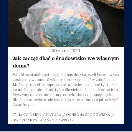
30 marca 2020
Jak zacząć dbać o środowisko we własnym
domu?
Wokół zaistniałej sytuacji jaka nas dotyka, czyli koronawirus
zostajemy w domu. Szukamy sobie zajęcia, aby zabić czas.
Możemy to zrobić poprzez zastanowienie się nad tym, jak i
co możemy zmienić nie tylko dla siebie, ale i dla środowiska.
Słyszymy o ochronie natury, co szkodzi i co pomaga, jak
dbać o środowisko, ale czy faktycznie robimy to jak należy?
Usiądźmy na...
CATEGORIES
NA CO DZIEŃ
/
NATURA
/
OCHRONA ŚRODOWISKA
/
PROFILAKTYKA
/
ŚRODOWISKO