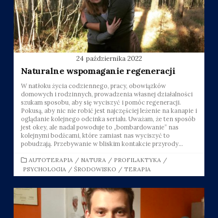
24 października 2022
Naturalne wspomaganie regeneracji
W natłoku życia codziennego, pracy, obowiązków
domowych i rodzinnych, prowadzenia własnej działalności
szukam sposobu, aby się wyciszyć i pomóc regeneracji.
Pokusą, aby nic nie robić jest najczęściej leżenie na kanapie i
oglądanie kolejnego odcinka serialu. Uważam, że ten sposób
jest okey, ale nadal powoduje to „bombardowanie” nas
kolejnymi bodźcami, które zamiast nas wyciszyć to
pobudzają. Przebywanie w bliskim kontakcie przyrody...
CATEGORIES
AUTOTERAPIA
/
NATURA
/
PROFILAKTYKA
/
PSYCHOLOGIA
/
ŚRODOWISKO
/
TERAPIA