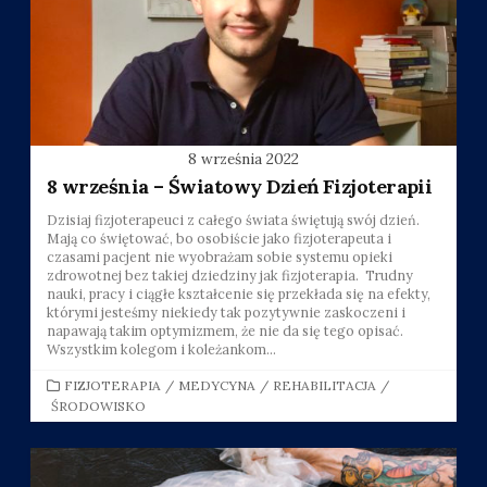
8 września 2022
8 września – Światowy Dzień Fizjoterapii
Dzisiaj fizjoterapeuci z całego świata świętują swój dzień.
Mają co świętować, bo osobiście jako fizjoterapeuta i
czasami pacjent nie wyobrażam sobie systemu opieki
zdrowotnej bez takiej dziedziny jak fizjoterapia. Trudny
nauki, pracy i ciągłe kształcenie się przekłada się na efekty,
którymi jesteśmy niekiedy tak pozytywnie zaskoczeni i
napawają takim optymizmem, że nie da się tego opisać.
Wszystkim kolegom i koleżankom...
CATEGORIES
FIZJOTERAPIA
/
MEDYCYNA
/
REHABILITACJA
/
ŚRODOWISKO