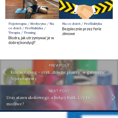
Fizjoterapia
/
Medycyna
/
Na
Na co dzień
/
Profilaktyka
co dzień
/
Profilaktyka
/
Bezpiecznie przez ferie
Terapia
/
Trening
zimowe
Biodra, jak utrzymywać je w
dobrej kondycji?
PREV POST
Kinesiotaping – czyli „dziwne plastry” w gabinecie
fizjoterapeuty
NEXT POST
Uraz stawu skokowego, a bolący bark. Czy to
możliwe?