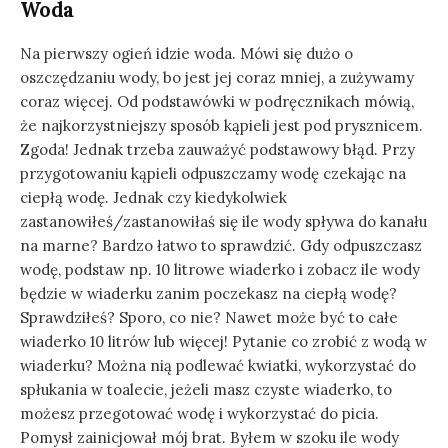
Woda
Na pierwszy ogień idzie woda. Mówi się dużo o
oszczędzaniu wody, bo jest jej coraz mniej, a zużywamy
coraz więcej. Od podstawówki w podręcznikach mówią,
że najkorzystniejszy sposób kąpieli jest pod prysznicem.
Zgoda! Jednak trzeba zauważyć podstawowy błąd. Przy
przygotowaniu kąpieli odpuszczamy wodę czekając na
ciepłą wodę. Jednak czy kiedykolwiek
zastanowiłeś/zastanowiłaś się ile wody spływa do kanału
na marne? Bardzo łatwo to sprawdzić. Gdy odpuszczasz
wodę, podstaw np. 10 litrowe wiaderko i zobacz ile wody
będzie w wiaderku zanim poczekasz na ciepłą wodę?
Sprawdziłeś? Sporo, co nie? Nawet może być to całe
wiaderko 10 litrów lub więcej! Pytanie co zrobić z wodą w
wiaderku? Można nią podlewać kwiatki, wykorzystać do
spłukania w toalecie, jeżeli masz czyste wiaderko, to
możesz przegotować wodę i wykorzystać do picia.
Pomysł zainicjował mój brat. Byłem w szoku ile wody