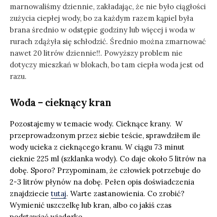
marnowaliśmy dziennie, zakładając, że nie było ciągłości
zużycia ciepłej wody, bo za każdym razem kąpiel była
brana średnio w odstępie godziny lub więcej i woda w
rurach zdążyła się schłodzić. Średnio można zmarnować
nawet 20 litrów dziennie!!. Powyższy problem nie
dotyczy mieszkań w blokach, bo tam ciepła woda jest od
razu.
Woda – cieknący kran
Pozostajemy w temacie wody. Cieknące krany. W
przeprowadzonym przez siebie teście, sprawdziłem ile
wody ucieka z cieknącego kranu. W ciągu 73 minut
cieknie 225 ml (szklanka wody). Co daje około 5 litrów na
dobę. Sporo? Przypominam, że człowiek potrzebuje do
2-3 litrów płynów na dobę. Pełen opis doświadczenia
znajdziecie
tutaj
. Warte zastanowienia. Co zrobić?
Wymienić uszczelkę lub kran, albo co jakiś czas
podstawiać wiaderko.