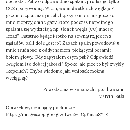
dochodzi. Paliwo odpowiednio spalane produkuje tylko
CO2 i parę wodną. Wiem, wiem dwutlenek węgla jest
gazem cieplarnianym, ale lepszy sam on, niż jeszcze
inne nieprzyjemne gazy, które podczas niepełnego
spalania się wydzielają np. tlenek węgla (CO) inaczej
„czad”. Ostatnio będąc krótko na zewnątrz, jeden z
sąsiadów palił dość „ostro”. Zapach spalin powodował u
mnie trudności z oddychaniem, piekącymi oczami i
bólem głowy. Gdy zapytałem czym pali? Odpowiedź:
„węglem i to dobrej jakości”. Spoko, ale piec to był zwykły
„kopciuch”. Chyba wiadomo jaki wniosek można
wyciągnąć.
Powodzenia w zmianach i pozdrawiam,
Marcin Fatla
Obrazek wyróżniający pochodzi z:
https://images.app.goo.gl/qfwd2wuCpEm55SYr8