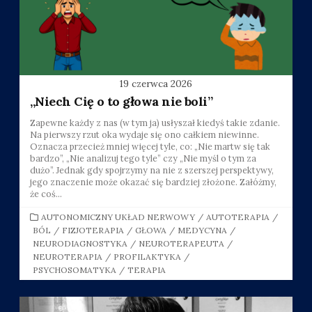
19 czerwca 2026
„Niech Cię o to głowa nie boli”
Zapewne każdy z nas (w tym ja) usłyszał kiedyś takie zdanie.
Na pierwszy rzut oka wydaje się ono całkiem niewinne.
Oznacza przecież mniej więcej tyle, co: „Nie martw się tak
bardzo”, „Nie analizuj tego tyle” czy „Nie myśl o tym za
dużo”. Jednak gdy spojrzymy na nie z szerszej perspektywy,
jego znaczenie może okazać się bardziej złożone. Załóżmy,
że coś...
CATEGORIES
AUTONOMICZNY UKŁAD NERWOWY
/
AUTOTERAPIA
/
BÓL
/
FIZJOTERAPIA
/
GŁOWA
/
MEDYCYNA
/
NEURODIAGNOSTYKA
/
NEUROTERAPEUTA
/
NEUROTERAPIA
/
PROFILAKTYKA
/
PSYCHOSOMATYKA
/
TERAPIA