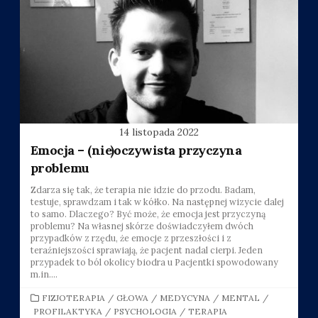
14 listopada 2022
Emocja – (nie)oczywista przyczyna
problemu
Zdarza się tak, że terapia nie idzie do przodu. Badam,
testuje, sprawdzam i tak w kółko. Na następnej wizycie dalej
to samo. Dlaczego? Być może, że emocja jest przyczyną
problemu? Na własnej skórze doświadczyłem dwóch
przypadków z rzędu, że emocje z przeszłości i z
teraźniejszości sprawiają, że pacjent nadal cierpi. Jeden
przypadek to ból okolicy biodra u Pacjentki spowodowany
m.in....
CATEGORIES
FIZJOTERAPIA
/
GŁOWA
/
MEDYCYNA
/
MENTAL
/
PROFILAKTYKA
/
PSYCHOLOGIA
/
TERAPIA