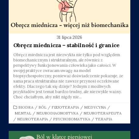
31 lipca 2026
Obręcz miednicza – stabilność i granice
Obręcz miednicza jest niezwykła nie tylko pod względem
biomechanicznym i strukturalnym, ale również z
perspektywy funkcjonowania człowieka jako całości. W
swojej praktyce zwracam uwagę na model
biopsychospołeczny, ponieważ doświadczenie pokazuje, że
sama praca strukturalna nie zawsze przynosi oczekiwane
efekty. Dlaczego tak się dzieje? Jednym z możliwych
przykładów jest temat bardzo trudny, ale niezwykle ważny.
Choć chciałbym, aby nikt nigdy nie...
CATEGORIES
BIODRA
/
BÓL
/
FIZJOTERAPIA
/
MEDYCYNA
/
MENTAL
/
NEURODIAGNOSTYKA
/
NEUROTERAPEUTA
/
NEUROTERAPIA
/
PSYCHOSOMATYKA
/
TERAPIA