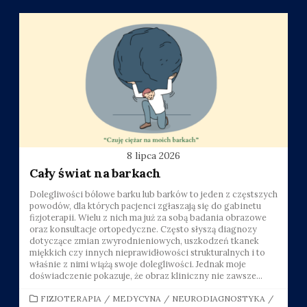
8 lipca 2026
Cały świat na barkach
Dolegliwości bólowe barku lub barków to jeden z częstszych
powodów, dla których pacjenci zgłaszają się do gabinetu
fizjoterapii. Wielu z nich ma już za sobą badania obrazowe
oraz konsultacje ortopedyczne. Często słyszą diagnozy
dotyczące zmian zwyrodnieniowych, uszkodzeń tkanek
miękkich czy innych nieprawidłowości strukturalnych i to
właśnie z nimi wiążą swoje dolegliwości. Jednak moje
doświadczenie pokazuje, że obraz kliniczny nie zawsze...
CATEGORIES
FIZJOTERAPIA
/
MEDYCYNA
/
NEURODIAGNOSTYKA
/