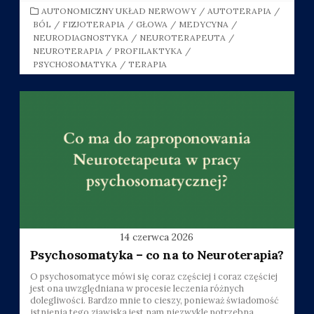
CATEGORIES
AUTONOMICZNY UKŁAD NERWOWY
/
AUTOTERAPIA
/
BÓL
/
FIZJOTERAPIA
/
GŁOWA
/
MEDYCYNA
/
NEURODIAGNOSTYKA
/
NEUROTERAPEUTA
/
NEUROTERAPIA
/
PROFILAKTYKA
/
PSYCHOSOMATYKA
/
TERAPIA
14 czerwca 2026
Psychosomatyka – co na to Neuroterapia?
O psychosomatyce mówi się coraz częściej i coraz częściej
jest ona uwzględniana w procesie leczenia różnych
dolegliwości. Bardzo mnie to cieszy, ponieważ świadomość
istnienia tego zjawiska jest nam niezwykle potrzebna.