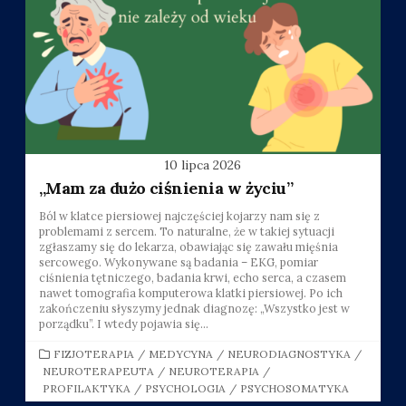
10 lipca 2026
„Mam za dużo ciśnienia w życiu”
Ból w klatce piersiowej najczęściej kojarzy nam się z
problemami z sercem. To naturalne, że w takiej sytuacji
zgłaszamy się do lekarza, obawiając się zawału mięśnia
sercowego. Wykonywane są badania – EKG, pomiar
ciśnienia tętniczego, badania krwi, echo serca, a czasem
nawet tomografia komputerowa klatki piersiowej. Po ich
zakończeniu słyszymy jednak diagnozę: „Wszystko jest w
porządku”. I wtedy pojawia się...
CATEGORIES
FIZJOTERAPIA
/
MEDYCYNA
/
NEURODIAGNOSTYKA
/
NEUROTERAPEUTA
/
NEUROTERAPIA
/
PROFILAKTYKA
/
PSYCHOLOGIA
/
PSYCHOSOMATYKA