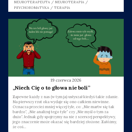
NEUROTERAPEUTA
/
NEUROTERAPIA
/
PSYCHOSOMATYKA
/
TERAPIA
19 czerwca 2026
„Niech Cię o to głowa nie boli”
Zapewne każdy z nas (w tym ja) usłyszał kiedyś takie zdanie.
Na pierwszy rzut oka wydaje się ono całkiem niewinne.
Oznacza przecież mniej więcej tyle, co: „Nie martw się tak
bardzo”, „Nie analizuj tego tyle” czy „Nie myśl o tym za
dużo”. Jednak gdy spojrzymy na nie z szerszej perspektywy,
jego znaczenie może okazać się bardziej złożone. Załóżmy,
że coś...