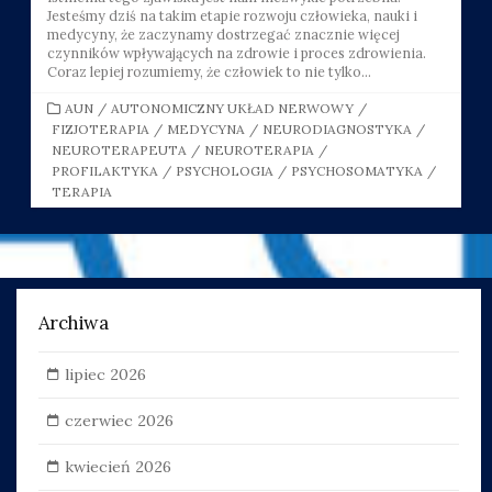
Jesteśmy dziś na takim etapie rozwoju człowieka, nauki i
medycyny, że zaczynamy dostrzegać znacznie więcej
czynników wpływających na zdrowie i proces zdrowienia.
Coraz lepiej rozumiemy, że człowiek to nie tylko...
CATEGORIES
AUN
/
AUTONOMICZNY UKŁAD NERWOWY
/
FIZJOTERAPIA
/
MEDYCYNA
/
NEURODIAGNOSTYKA
/
NEUROTERAPEUTA
/
NEUROTERAPIA
/
PROFILAKTYKA
/
PSYCHOLOGIA
/
PSYCHOSOMATYKA
/
TERAPIA
Archiwa
lipiec 2026
czerwiec 2026
kwiecień 2026