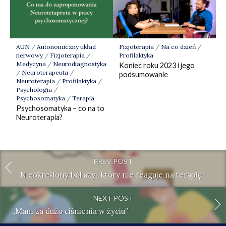
AUN
/
Autonomiczny układ
Fizjoterapia
/
Na co dzień
/
nerwowy
/
Fizjoterapia
/
Profilaktyka
Medycyna
/
Neurodiagnostyka
Koniec roku 2023 i jego
/
Neuroterapeuta
/
podsumowanie
Neuroterapia
/
Profilaktyka
/
Psychologia
/
Psychosomatyka
/
Terapia
Psychosomatyka – co na to
Neuroterapia?
PREV POST
Nieokreślony ból szyi, który nie reaguje na terapię
NEXT POST
„Mam za dużo ciśnienia w życiu”