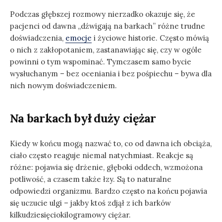
Podczas głębszej rozmowy nierzadko okazuje się, że
pacjenci od dawna „dźwigają na barkach” różne trudne
doświadczenia,
emocje
i życiowe historie. Często mówią
o nich z zakłopotaniem, zastanawiając się, czy w ogóle
powinni o tym wspominać. Tymczasem samo bycie
wysłuchanym – bez oceniania i bez pośpiechu – bywa dla
nich nowym doświadczeniem.
Na barkach był duży ciężar
Kiedy w końcu mogą nazwać to, co od dawna ich obciąża,
ciało często reaguje niemal natychmiast. Reakcje są
różne: pojawia się drżenie, głęboki oddech, wzmożona
potliwość, a czasem także łzy. Są to naturalne
odpowiedzi organizmu. Bardzo często na końcu pojawia
się uczucie ulgi – jakby ktoś zdjął z ich barków
kilkudziesięciokilogramowy ciężar.