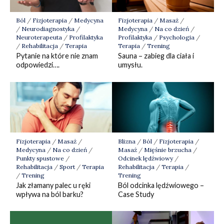
Ból
/
Fizjoterapia
/
Medycyna
Fizjoterapia
/
Masaż
/
/
Neurodiagnostyka
/
Medycyna
/
Na co dzień
/
Neuroterapeuta
/
Profilaktyka
Profilaktyka
/
Psychologia
/
/
Rehabilitacja
/
Terapia
Terapia
/
Trening
Pytanie na które nie znam
Sauna – zabieg dla ciała i
odpowiedzi….
umysłu.
Fizjoterapia
/
Masaż
/
Blizna
/
Ból
/
Fizjoterapia
/
Medycyna
/
Na co dzień
/
Masaż
/
Mięśnie brzucha
/
Punkty spustowe
/
Odcinek lędźwiowy
/
Rehabilitacja
/
Sport
/
Terapia
Rehabilitacja
/
Terapia
/
/
Trening
Trening
Jak złamany palec u ręki
Ból odcinka lędźwiowego –
wpływa na ból barku?
Case Study