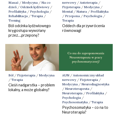
Masaż
/
Medycyna
/
Na co
nerwowy
/
Autoterapia
/
dzień
/
Odcinek lędźwiowy
/
Fizjoterapia
/
Medycyna
/
Profilaktyka
/
Psychologia
/
Mental
/
Natura
/
Profilaktyka
Rehabilitacja
/
Terapia
/
/
Przepona
/
Psychologia
/
Trening
Terapia
Ból odcinka lędźwiowego
Oddech dla przywrócenia
kręgosłupa wywołany
równowagi
przez….przeponę?
Ból
/
Fizjoterapia
/
Medycyna
AUN
/
Autonomiczny układ
/
Terapia
nerwowy
/
Fizjoterapia
/
Medycyna
/
Neurodiagnostyka
Cieśń nadgarstka – problem
/
Neuroterapeuta
/
lokalny, a może globalny?
Neuroterapia
/
Profilaktyka
/
Psychologia
/
Psychosomatyka
/
Terapia
Psychosomatyka – co na to
Neuroterapia?