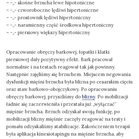
– -,,- skośne brzucha lewe hipotoniczne
– -,,- czworoboczne lędźwi hipertoniczne
– -,,- prostownik lędźwi hipertoniczny
– -,,- naramienny część środkowa hipertoniczny
– -,,- piersiowy większy hipertoniczny
Opracowanie obręczy barkowej, łopatki i klatki
piersiowej dały pozytywny efekt. Bark pracował
normalnie i na testach reagował tak jak powinny.
Następnie zajęliśmy się brzuchem. Miejscem negowania
dysfunkcji mięśni brzucha była blizna po cesarskim cięciu
oraz staw barkowo-obojczykowy. Po opracowaniu
obręczy barkowej, przyszliśmy do
blizny
. Po mobilizacji
ładnie się zaczerwieniła i przestała już „wyłączać”
mięśnie brzucha. Brzuch odzyskał swoją funkcję, po
mobilizacji blizny mięśnie zaczęły reagować na testy i
pomału odzyskaliśmy stabilizacje. Zakończeniem terapii
była aplikacja kinesiotapingu na mięśnie brzucha, aby