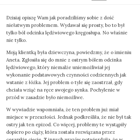
DATE
MODIFIED
DATE
Dzisiaj opiszę Wam jak poradziliśmy sobie z dość
niełatwym problemem. Wydawał się prosty, bo to był
tylko ból odcinka lędźwiowego kręgosłupa. No właśnie
nie tylko.
Moją klientką była dziewczyna, powiedzmy, że o imieniu
Aneta. Zgłosiła się do mnie z ostrym bólem odcinka
lędźwiowego, który niemalże uniemożliwiał jej
wykonanie podstawowych czynności codziennych jak
wstanie z łóżka. Jej problem o tyle się zaostrzał, gdy
chciała wziąć na ręce swojego synka. Pochylenie w
przód w zasadzie było niemożliwe.
W wywiadzie wspomniała, że ten problem już miał
miejsce w przeszłości. Jednak podkreśliła, że nie był tak
ostry jak ten epizod. Co więcej, problemy te wystąpiły
dopiero po ciąży, która została rozwiązana przez
cesarskie cięcie. Z innych urazów potwierdziła, że w