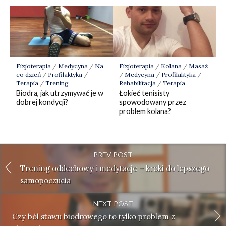
Fizjoterapia
/
Medycyna
/
Na
Fizjoterapia
/
Kolana
/
Masaż
co dzień
/
Profilaktyka
/
/
Medycyna
/
Profilaktyka
/
Terapia
/
Trening
Rehabilitacja
/
Terapia
Biodra, jak utrzymywać je w
Łokieć tenisisty
dobrej kondycji?
spowodowany przez
problem kolana?
PREV POST
Trening oddechowy i medytacje – kroki do lepszego
samopoczucia
NEXT POST
Czy ból stawu biodrowego to tylko problem z