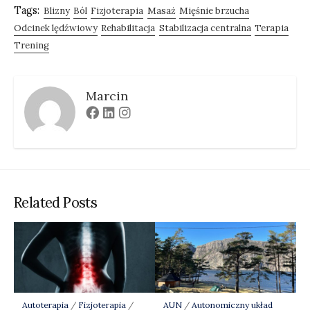
Tags:
Blizny
Ból
Fizjoterapia
Masaż
Mięśnie brzucha
Odcinek lędźwiowy
Rehabilitacja
Stabilizacja centralna
Terapia
Trening
Marcin
Facebook
Linkedin
Instagram
Related Posts
Autoterapia
/
Fizjoterapia
/
AUN
/
Autonomiczny układ