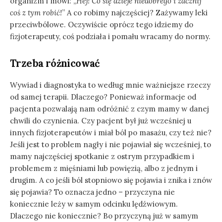
organizm i mówi: „
Hej! Co się dzieje niedobrego i zacznij
coś z tym robić!
” A co robimy najczęściej? Zażywamy leki
przeciwbólowe. Oczywiście oprócz tego idziemy do
fizjoterapeuty, coś podziała i pomału wracamy do normy.
Trzeba różnicować
Wywiad i diagnostyka to według mnie ważniejsze rzeczy
od samej terapii. Dlaczego? Ponieważ informacje od
pacjenta pozwalają nam odróżnić z czym mamy w danej
chwili do czynienia. Czy pacjent był już wcześniej u
innych fizjoterapeutów i miał ból po masażu, czy też nie?
Jeśli jest to problem nagły i nie pojawiał się wcześniej, to
mamy najczęściej spotkanie z ostrym przypadkiem i
problemem z mięśniami lub powięzią, albo z jednym i
drugim. A co jeśli ból stopniowo się pojawia i znika i znów
się pojawia? To oznacza jedno – przyczyna nie
koniecznie leży w samym odcinku lędźwiowym.
Dlaczego nie koniecznie? Bo przyczyną już w samym