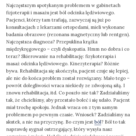
Najczęstszym spotykanym problemem w gabinetach
fizjoterapii i masażu jest ból odcinka lędźwiowego.
Pacjenci, którzy tam trafiają, zazwyczaj są już po
konsultacjach z lekarzami ortopedami, mieli wykonane
badania obrazowe (rezonans magnetyczny lub rentgen).
Najczęstsza diagnoza? Przepuklina krążka
międzykręgowego – czyli dyskopatia. Hmm no dobra i co
teraz? Skierowanie na rehabilitację: fizykoterapia i
masaż odcinka lędźwiowego. Kinezyterapia? Różnie
bywa. Rehabilitacja się skończyła, pacjent czuje się lepiej,
ale nie do końca problem został rozwiązany. Mało tego –
powrót dolegliwości wraca niekiedy ze zdwojoną siłą. I
znowu rehabilitacja, itd. Co poszło nie tak? Zadziałaliśmy
tak, że chcieliśmy, aby przestało boleć i się udało. Pacjent
miał trochę spokoju. Jednak wraca on z tym samym
problemem po pewnym czasie. Wniosek? Zadzialiśmy na
skutek, a nie na przyczynę. Bo czym jest
ból
? Ból to tak
naprawdę sygnał ostrzegający, który wysyła nasz