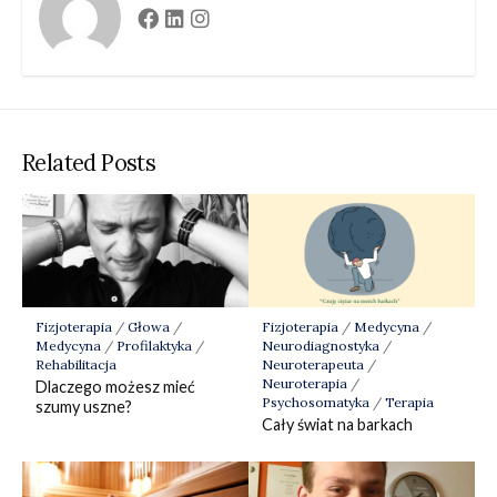
Facebook
Linkedin
Instagram
Related Posts
Fizjoterapia
/
Głowa
/
Fizjoterapia
/
Medycyna
/
Medycyna
/
Profilaktyka
/
Neurodiagnostyka
/
Rehabilitacja
Neuroterapeuta
/
Neuroterapia
/
Dlaczego możesz mieć
Psychosomatyka
/
Terapia
szumy uszne?
Cały świat na barkach