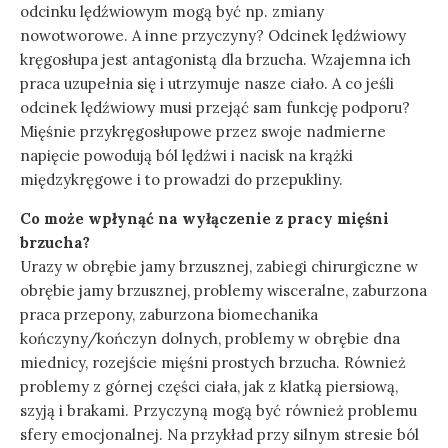
odcinku lędźwiowym mogą być np. zmiany
nowotworowe. A inne przyczyny? Odcinek lędźwiowy
kręgosłupa jest antagonistą dla brzucha. Wzajemna ich
praca uzupełnia się i utrzymuje nasze ciało. A co jeśli
odcinek lędźwiowy musi przejąć sam funkcję podporu?
Mięśnie przykręgosłupowe przez swoje nadmierne
napięcie powodują ból lędźwi i nacisk na krążki
międzykręgowe i to prowadzi do przepukliny.
Co może wpłynąć na wyłączenie z pracy mięśni
brzucha?
Urazy w obrębie jamy brzusznej, zabiegi chirurgiczne w
obrębie jamy brzusznej, problemy wisceralne, zaburzona
praca przepony, zaburzona biomechanika
kończyny/kończyn dolnych, problemy w obrębie dna
miednicy, rozejście mięśni prostych brzucha. Również
problemy z górnej części ciała, jak z klatką piersiową,
szyją i brakami. Przyczyną mogą być również problemu
sfery emocjonalnej. Na przykład przy silnym stresie ból