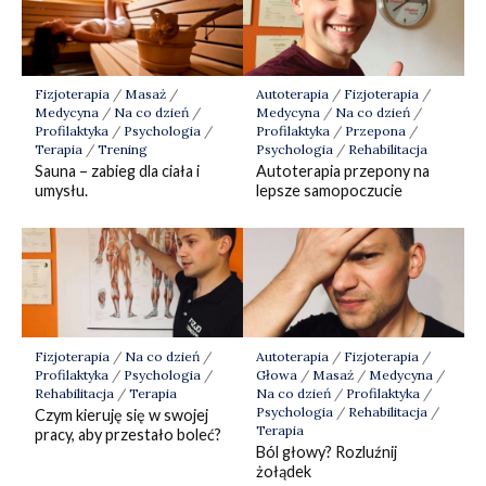
Fizjoterapia
/
Masaż
/
Autoterapia
/
Fizjoterapia
/
Medycyna
/
Na co dzień
/
Medycyna
/
Na co dzień
/
Profilaktyka
/
Psychologia
/
Profilaktyka
/
Przepona
/
Terapia
/
Trening
Psychologia
/
Rehabilitacja
Sauna – zabieg dla ciała i
Autoterapia przepony na
umysłu.
lepsze samopoczucie
Fizjoterapia
/
Na co dzień
/
Autoterapia
/
Fizjoterapia
/
Profilaktyka
/
Psychologia
/
Głowa
/
Masaż
/
Medycyna
/
Rehabilitacja
/
Terapia
Na co dzień
/
Profilaktyka
/
Psychologia
/
Rehabilitacja
/
Czym kieruję się w swojej
Terapia
pracy, aby przestało boleć?
Ból głowy? Rozluźnij
żołądek