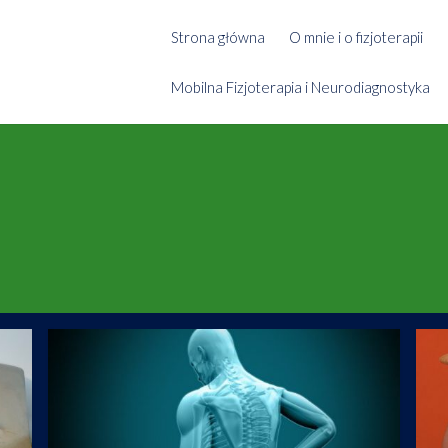
Strona główna
O mnie i o fizjoterapii
Mobilna Fizjoterapia i Neurodiagnostyka