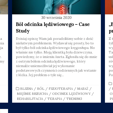
30 września 2020
Ból odcinka lędźwiowego – Case
„
Study
p
ia
Dzisiaj opiszę Wam jak poradziliśmy sobie z dość
Z 
nia
niełatwym problemem. Wydawał się prosty, bo to
ty
ja
był tylko ból odcinka lędźwiowego kręgosłupa. No
wy
właśnie nie tylko. Moją klientką była dziewczyna,
Ta
.
powiedzmy, że o imieniu Aneta. Zgłosiła się do mnie
us
amy
z ostrym bólem odcinka lędźwiowego, który
ró
niemalże uniemożliwiał jej wykonanie
wy
podstawowych czynności codziennych jak wstanie
po
z łóżka. Jej problem o tyle się...
Po
CATEGORIES
BLIZNA
/
BÓL
/
FIZJOTERAPIA
/
MASAŻ
/
/
MIĘŚNIE BRZUCHA
/
ODCINEK LĘDŹWIOWY
/
O
REHABILITACJA
/
TERAPIA
/
TRENING
P