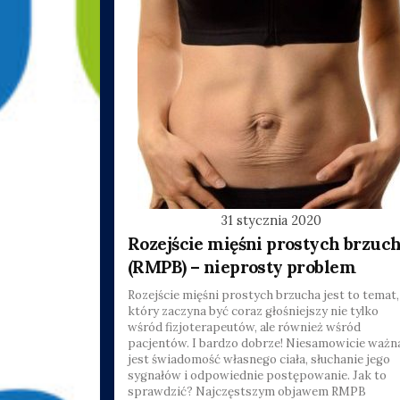
31 stycznia 2020
Rozejście mięśni prostych brzuc
(RMPB) – nieprosty problem
Rozejście mięśni prostych brzucha jest to temat,
który zaczyna być coraz głośniejszy nie tylko
wśród fizjoterapeutów, ale również wśród
pacjentów. I bardzo dobrze! Niesamowicie ważn
jest świadomość własnego ciała, słuchanie jego
sygnałów i odpowiednie postępowanie. Jak to
sprawdzić? Najczęstszym objawem RMPB