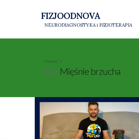
Skip
to
FIZJOODNOVA
content
NEURODIAGNOSTYKA i FIZJOTERAPIA
Home
>
Tag:
Mięśnie brzucha