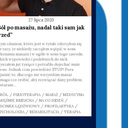
27 lipca 2020
Ból po masażu, nadal taki sam jak
rzed”
tym zdaniem, które jest w tytule zderzyłem się
le razy, że niekiedy zacząłem wątpić w sens
konania masażu i w ogóle w sens tego zawodu.
kich wypowiedzi i podobnych do nich
łyszałem już tysiące i potrafiło dojechać mnie
wno. Jednak czas powiedzieć STOP! Pora
jaśnić to, dlaczego nie wszystkim masaż
maga i co zrobić, aby rozwiązać dany problem.
staram...
CATEGORIES
BÓL
/
FIZJOTERAPIA
/
MASAŻ
/
MEDYCYNA
MIĘŚNIE BRZUCHA
/
NA CO DZIEŃ
/
DCINEK LĘDŹWIOWY
/
PROFILAKTYKA
/
SYCHOLOGIA
/
REHABILITACJA
/
TERAPIA