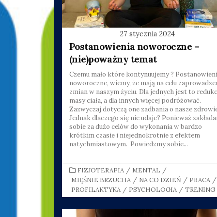
27 stycznia 2024
Postanowienia noworoczne –
(nie)poważny temat
Czemu mało które kontynuujemy ? Postanowien
noworoczne, wiemy, że mają na celu zaprowadze
zmian w naszym życiu. Dla jednych jest to redukc
masy ciała, a dla innych więcej podróżować.
Zazwyczaj dotyczą one zadbania o nasze zdrowie
Jednak dlaczego się nie udaje? Ponieważ zakład
sobie za dużo celów do wykonania w bardzo
krótkim czasie i niejednokrotnie z efektem
natychmiastowym. Powiedzmy sobie...
CATEGORIES
FIZJOTERAPIA
/
MENTAL
/
MIĘŚNIE BRZUCHA
/
NA CO DZIEŃ
/
PRACA
/
PROFILAKTYKA
/
PSYCHOLOGIA
/
TRENING