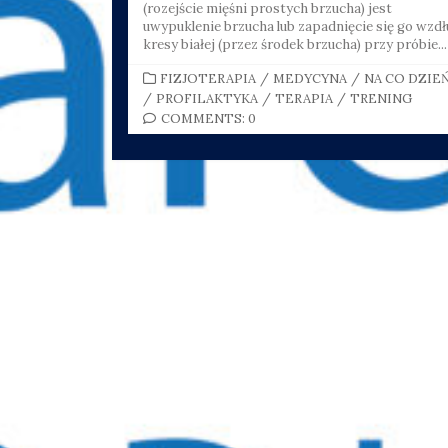
(rozejście mięśni prostych brzucha) jest
uwypuklenie brzucha lub zapadnięcie się go wzdł
kresy białej (przez środek brzucha) przy próbie...
CATEGORIES
FIZJOTERAPIA
/
MEDYCYNA
/
NA CO DZIE
/
PROFILAKTYKA
/
TERAPIA
/
TRENING
COMMENTS: 0