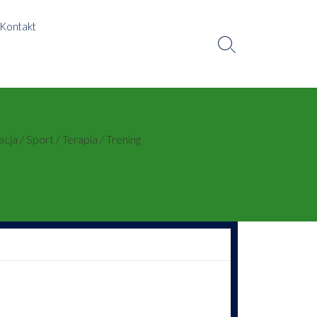
Kontakt
Search
Toggle
acja
/
Sport
/
Terapia
/
Trening