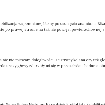
obilizacja wspomnianej blizny po usunięciu znamiona. Bli
ie po prawej stronie na taśmie powięzi powierzchownej z t
alnie nie miewam dolegliwości, ze strony kolana czy też gł
da urazy głowy zdarzały mi się w przeszłości i badania 
pia
Głowa
Kolana
Medycyna
Na co dzień
Profilaktyka
Rehabilitacj