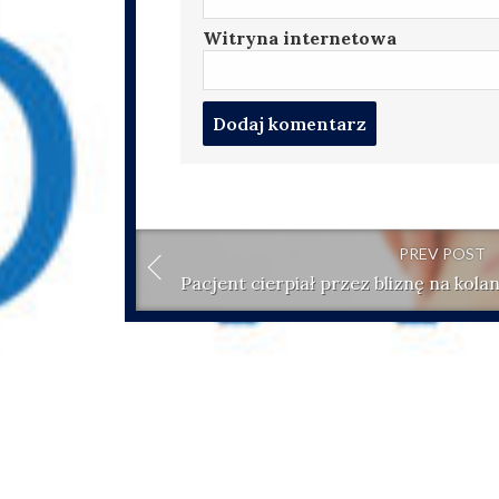
Witryna internetowa
Post
comment
PREV POST
Pacjent cierpiał przez bliznę na kolan