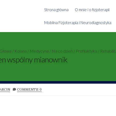
Strona główna
O mnie i o fizjoterapii
Mobilna Fizjoterapia i Neurodiagnostyka
Głowa
/
Kolana
/
Medycyna
/
Na co dzień
/
Profilaktyka
/
Rehabilit
eden wspólny mianownik
UTHOR
ARCIN
COMMENTS: 0