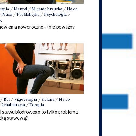
rapia
/
Mental
/
Mięśnie brzucha
/
Na co
/
Praca
/
Profilaktyka
/
Psychologia
/
g
owienia noworoczne – (nie)poważny
/
Ból
/
Fizjoterapia
/
Kolana
/
Na co
/
Rehabilitacja
/
Terapia
l stawu biodrowego to tylko problem z
stką stawową?