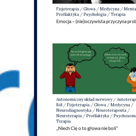
Fizjoterapia
/
Głowa
/
Medycyna
/
Menta
Profilaktyka
/
Psychologia
/
Terapia
Emocja – (nie)oczywista przyczyna pro
Autonomiczny układ nerwowy
/
Autoterap
Ból
/
Fizjoterapia
/
Głowa
/
Medycyna
/
Neurodiagnostyka
/
Neuroterapeuta
/
Neuroterapia
/
Profilaktyka
/
Psychosom
Terapia
„Niech Cię o to głowa nie boli”