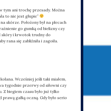
a w tym ani trochę przesady. Można
ła to nie jest głupie”
na skórze. Położony był na plecach
rażnienie go gumką od bielizny czy
 skóry i krwotok trudny do
y rana się zabliźniła i zagoiła.
lana. Wcześniej jeśli taki miałem,
wa tygodnie przerwy od siłowni czy
 Z biegiem czasu było już tylko
d prawą gałką oczną. Gdy było serio