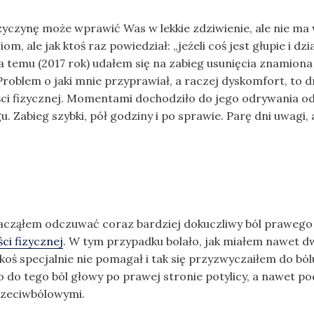
rzyczynę może wprawić Was w lekkie zdziwienie, ale nie m
 ale jak ktoś raz powiedział: „jeżeli coś jest głupie i dzia
 temu (2017 rok) udałem się na zabieg usunięcia znamiona 
Problem o jaki mnie przyprawiał, a raczej dyskomfort, to d
ci fizycznej. Momentami dochodziło do jego odrywania od
Zabieg szybki, pół godziny i po sprawie. Parę dni uwagi, ab
acząłem odczuwać coraz bardziej dokuczliwy ból prawego ko
ci fizycznej
. W tym przypadku bolało, jak miałem nawet d
ś specjalnie nie pomagał i tak się przyzwyczaiłem do bólu.
 do tego ból głowy po prawej stronie potylicy, a nawet po
przeciwbólowymi.