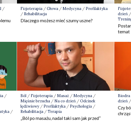
l
/
Fizjoterapia
/
Głowa
/
Medycyna
/
Profilaktyka
Fizjote
/
Rehabilitacja
dzień
Trenin
blemu
Dlaczego możesz mieć szumy uszne?
Postan
temat
ia
/
Ból
/
Fizjoterapia
/
Masaż
/
Medycyna
/
Biodra
Mięśnie brzucha
/
Na co dzień
/
Odcinek
dzień
lędźwiowy
/
Profilaktyka
/
Psychologia
/
Czy bó
atyka
/
Rehabilitacja
/
Terapia
chrzą
„Ból po masażu, nadal taki sam jak przed”