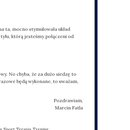
zna ta, mocno stymulowała układ
yłu, którą jesteśmy połączeni od
owy. No chyba, że za dużo siedzę to
obrazowe będą wykonane, to uważam,
Pozdrawiam,
Marcin Fatla
a
Sport
Terapia
Trening