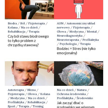
AUN
/
Autonomiczny układ
Biodra
/
Ból
/
Fizjoterapia
/
nerwowy
/
Fizjoterapia
/
Kolana
/
Na co dzień
/
Głowa
/
Medycyna
/
Mental
/
Rehabilitacja
/
Terapia
Neurodiagnostyka
/
Czy ból stawu biodrowego
Neuroterapeuta
/
Profilaktyka
to tylko problem z
/
Psychologia
/
Terapia
chrząstką stawową?
Bodziec = Stres (nie tylko
emocjonalny)
Autoterapia
/
Blizna
/
Na co dzień
/
Natura
/
Fizjoterapia
/
Głowa
/
Kolana
Ochrona środowiska
/
/
Medycyna
/
Na co dzień
/
Profilaktyka
/
Środowisko
Profilaktyka
/
Rehabilitacja
/
Jak zacząć dbać o
Sport
/
Terapia
/
Trening
środowisko we własnym