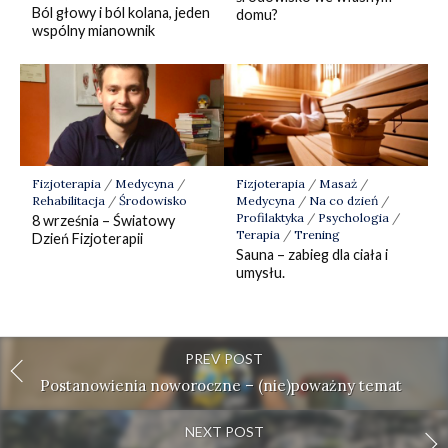
Ból głowy i ból kolana, jeden
domu?
wspólny mianownik
Fizjoterapia
/
Medycyna
/
Fizjoterapia
/
Masaż
/
Rehabilitacja
/
Środowisko
Medycyna
/
Na co dzień
/
Profilaktyka
/
Psychologia
/
8 września – Światowy
Terapia
/
Trening
Dzień Fizjoterapii
Sauna – zabieg dla ciała i
umysłu.
PREV POST
Postanowienia noworoczne – (nie)poważny temat
NEXT POST