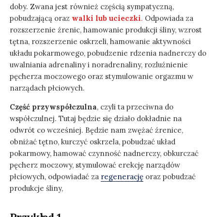
doby. Zwana jest również częścią sympatyczną,
pobudzającą oraz
walki lub ucieczki
.
Odpowiada za
rozszerzenie źrenic, hamowanie produkcji śliny, wzrost
tętna, rozszerzenie oskrzeli, hamowanie aktywności
układu pokarmowego, pobudzenie rdzenia nadnerczy do
uwalniania adrenaliny i noradrenaliny, rozluźnienie
pęcherza moczowego oraz stymulowanie orgazmu w
narządach płciowych.
Część przywspółczulna
, czyli ta przeciwna do
współczulnej. Tutaj będzie się działo dokładnie na
odwrót co wcześniej. Będzie nam zwężać źrenice,
obniżać tętno, kurczyć oskrzela, pobudzać układ
pokarmowy, hamować czynność nadnerczy, obkurczać
pęcherz moczowy, stymulować erekcję narządów
płciowych, odpowiadać za
regenerację
oraz pobudzać
produkcje śliny,