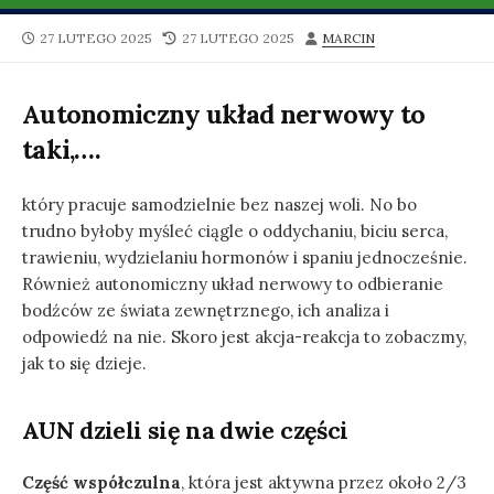
PUBLISHED
LAST
AUTHOR
27 LUTEGO 2025
27 LUTEGO 2025
MARCIN
DATE
MODIFIED
DATE
Autonomiczny układ nerwowy to
taki,….
który pracuje samodzielnie bez naszej woli. No bo
trudno byłoby myśleć ciągle o oddychaniu, biciu serca,
trawieniu, wydzielaniu hormonów i spaniu jednocześnie.
Również autonomiczny układ nerwowy to odbieranie
bodźców ze świata zewnętrznego, ich analiza i
odpowiedź na nie. Skoro jest akcja-reakcja to zobaczmy,
jak to się dzieje.
AUN dzieli się na dwie części
Część współczulna
, która jest aktywna przez około 2/3