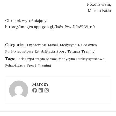
Pozdrawiam,
Marcin Fatla
Obrazek wyróżniający:
https://images.app.goo.gl/Js8x1PwoD9AYhWfn9
Categories:
Fizjoterapia
Masaż
Medycyna
Na co dzień
Punkty spustowe
Rehabilitacja
Sport
Terapia
Trening
Tags:
Bark
Fizjoterapia
Masaż
Medycyna
Punkty spustowe
Rehabilitacja
Sport
Trening
Marcin
Facebook
Linkedin
Instagram