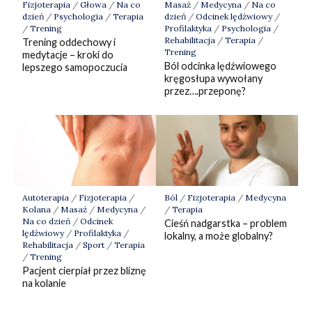
Fizjoterapia
/
Głowa
/
Na co
Masaż
/
Medycyna
/
Na co
dzień
/
Psychologia
/
Terapia
dzień
/
Odcinek lędźwiowy
/
/
Trening
Profilaktyka
/
Psychologia
/
Rehabilitacja
/
Terapia
/
Trening oddechowy i
Trening
medytacje – kroki do
Ból odcinka lędźwiowego
lepszego samopoczucia
kręgosłupa wywołany
przez….przeponę?
Autoterapia
/
Fizjoterapia
/
Ból
/
Fizjoterapia
/
Medycyna
Kolana
/
Masaż
/
Medycyna
/
/
Terapia
Na co dzień
/
Odcinek
Cieśń nadgarstka – problem
lędźwiowy
/
Profilaktyka
/
lokalny, a może globalny?
Rehabilitacja
/
Sport
/
Terapia
/
Trening
Pacjent cierpiał przez bliznę
na kolanie