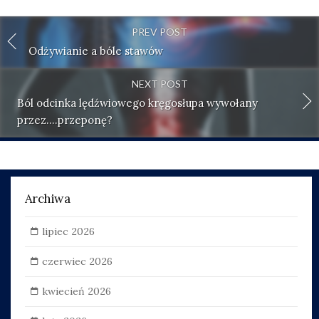
PREV POST
Odżywianie a bóle stawów
NEXT POST
Ból odcinka lędźwiowego kręgosłupa wywołany
przez….przeponę?
Archiwa
lipiec 2026
czerwiec 2026
kwiecień 2026