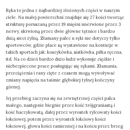
DATE
Ręka to jedna z najbardziej złożonych części w naszym
ciele. Na małej powierzchni znajduje się 27 kości tworząc
strukturę poruszaną przez 19 mięśni unerwione przez 3
nerwy, ukrwioną przez dwie główne tętnice i bardzo
dużą sieci żylną. Złamany palec u ręki nie dotyczy tylko
sportowców, gdzie place są wystawione na kontuzje w
takich sportach jak: koszykówka, siatkówka, piłka ręczna,
itd. Na co dzień bardzo dużo ludzi wykonuje ciężkie i
niebezpieczne prace posługując się rękami. Złamania,
przeciążenia i rany cięte z czasem mogą wywoływać
zmiany napięcia na taśmie głębokiej tylnej kończyny
górnej.
Jej przebieg zaczyna się na zewnętrznej części palca
małego, następnie biegnie przez kość trójgraniastą i
kość haczykowatą, dalej przez wyrostek rylcowaty kości
łokciowej, potem przez wyrostek łokciowy kości
łokciowej, głowa kości ramiennej i na końcu przez brzeg