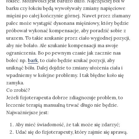
łokieć. Możliwości jest bardzo dużo. Najczęściej ból w
barku czy łokciu będą wywoływały zmiany napięciowe
mięśni po całej kończynie górnej. Nawet przez złamany
palec może wystąpić dysonans mięśniowy, który będzie
próbował wykonać kompensacje, aby poradzić sobie z
urazem. To takie szukanie przez ciało wygodnej pozycji,
aby nie bolało. Ale szukanie kompensacji ma swoje
ograniczenia. Bo po pewnym czasie jak zacznie nas
boleć np.
bark
, to ciało będzie szukać pozycji, aby
uniknąć bólu. Dalej dojdzie to zmiany ułożenia ciała i
wpadniemy w kolejne problemy. I tak błędne koło się
zamyka.
Co zrobić?
Jeżeli fizjoterapeuta dobrze zdiagnozuje problem, to
leczenie terapią manualną trwać długo nie będzie.
Najważniejsze jest:
Aby mieć świadomość, że tak może się zdarzyć;
Udać się do fizjoterapeuty, który zajmie się sprawą.